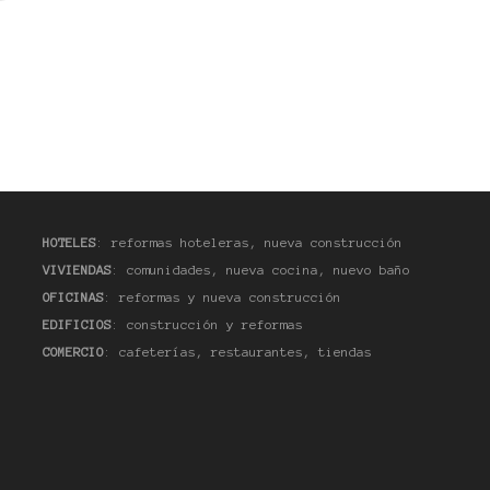
HOTELES
: reformas hoteleras, nueva construcción
VIVIENDAS
: comunidades, nueva cocina, nuevo baño
OFICINAS
: reformas y nueva construcción
EDIFICIOS
: construcción y reformas
COMERCIO
: cafeterías, restaurantes, tiendas