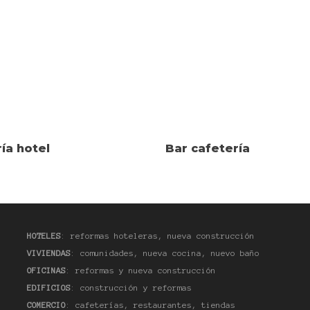
ía hotel
Bar cafetería
HOTELES
: reformas hoteleras, nueva construcción
VIVIENDAS
: comunidades, nueva cocina, nuevo baño
OFICINAS
: reformas y nueva construcción
EDIFICIOS
: construcción y reformas
COMERCIO
: cafeterías, restaurantes, tiendas