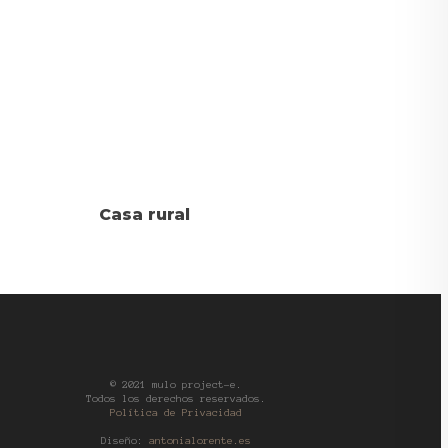
Casa rural
© 2021 mulo project-e.
Todos los derechos reservados.
Política de Privacidad
Diseño:
antonialorente.es