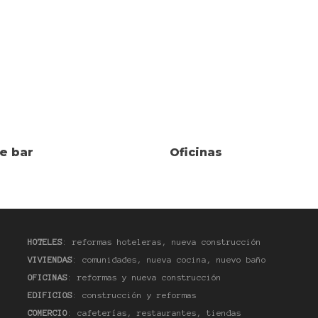
e bar
Oficinas
HOTELES
: reformas hoteleras, nueva construcción
VIVIENDAS
: comunidades, nueva cocina, nuevo baño
OFICINAS
: reformas y nueva construcción
EDIFICIOS
: construcción y reformas
COMERCIO
: cafeterías, restaurantes, tiendas