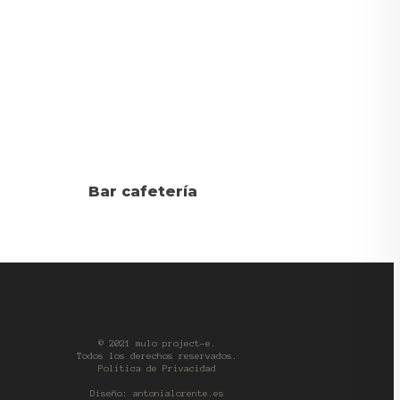
Bar cafetería
© 2021 mulo project-e.
Todos los derechos reservados.
Política de Privacidad
Diseño:
antonialorente.es