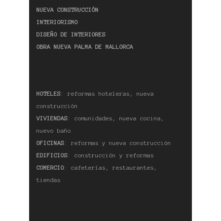
NUEVA CONSTRUCCIÓN
INTERIORISMO
DISEÑO DE INTERIORES
OBRA NUEVA PALMA DE MALLORCA
HOTELES
: reformas hoteleras, nueva
construcción
VIVIENDAS
: comunidades, nueva cocina,
nuevo baño
OFICINAS
: reformas y nueva construcción
EDIFICIOS
: construcción y reformas
COMERCIO
: cafeterías, restaurantes,
tiendas