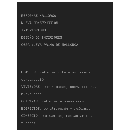
REFORMAS MALLORCA
NUEVA CONSTRUCCIÓN
INTERIORISMO
DISEÑO DE INTERIORES
OBRA NUEVA PALMA DE MALLORCA
HOTELES
: reformas hoteleras, nueva
construcción
VIVIENDAS
: comunidades, nueva cocina,
nuevo baño
OFICINAS
: reformas y nueva construcción
EDIFICIOS
: construcción y reformas
COMERCIO
: cafeterías, restaurantes,
tiendas